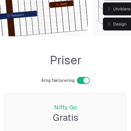
Priser
Årlig fakturering
Nifty Go
Gratis