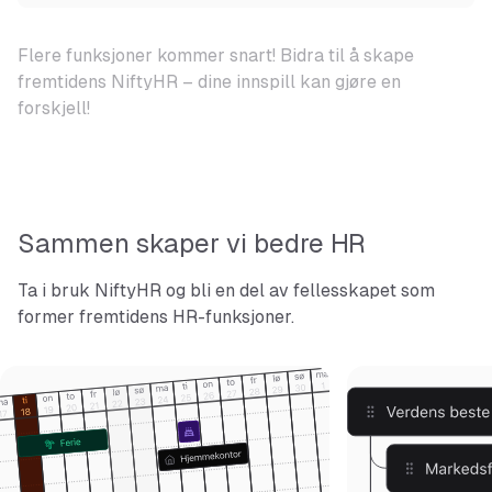
Flere funksjoner kommer snart! Bidra til å skape
fremtidens NiftyHR – dine innspill kan gjøre en
forskjell!
Sammen skaper vi bedre HR
Ta i bruk NiftyHR og bli en del av fellesskapet som
former fremtidens HR-funksjoner.