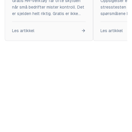
Gratis HR-verktøy får ofte skylden
Oppsigelser er 
når små bedrifter mister kontroll. Det
stresstesten på 
er sjelden helt riktig. Gratis er ikke
spørsmålene ko
problemet. Manglende strategi er.
bedrifter håndte
Gratis fungerer godt i én situasjon:
Litt rydding. Litt
Les artikkel
Les artikkel
når behovet er grunnleggende, og
Problemet er at
målet er oversikt. Mange små
improviseres ett
bedrifter trenger nettopp det i
gang. God HR er 
startfasen. De trenger ikke avanserte
fungerer.Men uvu
prosesser, men de trenger orden.
trengs.
Struktur. Et […]