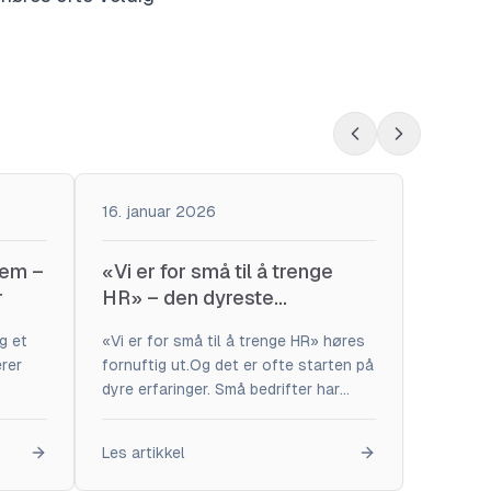
16. januar 2026
tem –
«Vi er for små til å trenge
r
HR» – den dyreste
misforståelsen
g et
«Vi er for små til å trenge HR» høres
rer
fornuftig ut.Og det er ofte starten på
dyre erfaringer. Små bedrifter har
m det
ingen HR-avdeling som fanger opp
feil. Ingen buffer. Ingen andre som
Les artikkel
rydder når noe går galt. Det betyr at
.
hver beslutning, hver avtale og hvert