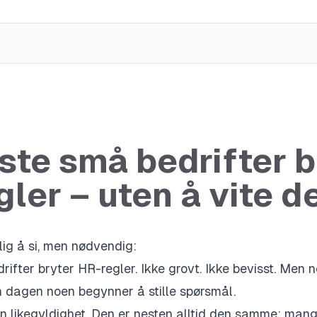
ste små bedrifter b
ler – uten å vite d
ig å si, men nødvendig:
rifter bryter HR-regler. Ikke grovt. Ikke bevisst. Men n
n dagen noen begynner å stille spørsmål.
n likegyldighet. Den er nesten alltid den samme: mang