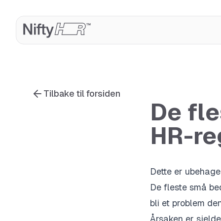
Tilbake til forsiden
De fle
HR-reg
Dette er ubehagel
De fleste små bed
bli et problem de
Årsaken er sjelde