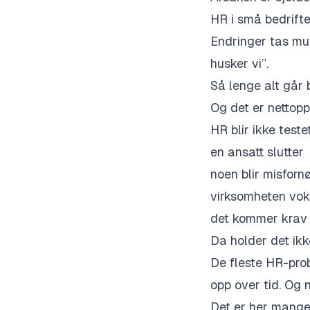
HR i små bedrifte
Endringer tas mun
husker vi”.
Så lenge alt går b
Og det er nettopp 
HR blir ikke teste
en ansatt slutter
noen blir misforn
virksomheten vok
det kommer krav
Da holder det ik
De fleste HR-prob
opp over tid. Og n
Det er her mange 