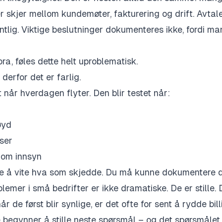
r skjer mellom kundemøter, fakturering og drift. Avtaler
tlig. Viktige beslutninger dokumenteres ikke, fordi ma
ra, føles dette helt uproblematisk.
derfor det er farlig.
t når hverdagen flyter. Den blir testet når:
øyd
ser
 om innsyn
ke å vite hva som skjedde. Du må kunne dokumentere d
lemer i små bedrifter er ikke dramatiske. De er stille.
år de først blir synlige, er det ofte for sent å rydde bill
begynner å stille neste spørsmål – og det spørsmålet 