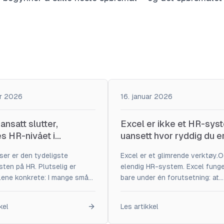
ar 2026
16. januar 2026
ansatt slutter,
Excel er ikke et HR-sys
es HR-nivået i
uansett hvor ryddig du e
ten
ser er den tydeligste
Excel er et glimrende verktøy.O
sten på HR. Plutselig er
elendig HR-system. Excel funge
ene konkrete: I mange små
bare under én forutsetning: at
 håndteres dette improvisert.
ingenting går galt.HR handler o
ng. Litt stress. Litt håp.
motsatte. HR må tåle: Excel gir
kel
Les artikkel
t er at HR ikke kan
oversikt her og nå. HR krever
res etter at prosessen er i
oversikt bakover i tid. Historikk