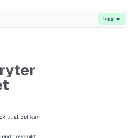
Logg inn
ryter
et
ok til at det kan
lende oversikt.